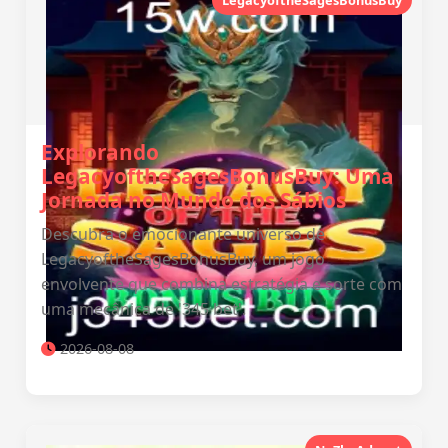
LegacyoftheSagesBonusBuy
Explorando
LegacyoftheSagesBonusBuy: Uma
Jornada no Mundo dos Sábios
Descubra o emocionante universo de
LegacyoftheSagesBonusBuy, um jogo
envolvente que combina estratégia e sorte com
uma mecânica de '345 bet'.
2026-08-08