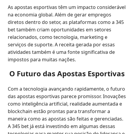
As apostas esportivas têm um impacto considerável
na economia global. Além de gerar empregos
diretos dentro do setor, as plataformas como a 345
bet também criam oportunidades em setores
relacionados, como tecnologia, marketing e
serviços de suporte. A receita gerada por essas
atividades também é uma fonte significativa de
impostos para muitas nações.
O Futuro das Apostas Esportivas
Com a tecnologia avançando rapidamente, o futuro
das apostas esportivas parece promissor. Inovações
como inteligência artificial, realidade aumentada e
blockchain estão prontas para transformar a
maneira como as apostas são feitas e gerenciadas.
A 345 bet já está investindo em algumas dessas
tecnologias para manter sua posição de liderança e