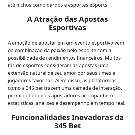
até nichos como dardos e esportes eSports.
A Atração das Apostas
Esportivas
A emoção de apostar em um evento esportivo vem
da combinação da paixão pelo esporte com a
possibilidade de rendimentos financeiros. Muitos
fãs de esportes consideram as apostas uma
extensão natural de seu amor por seus times e
jogadores favoritos. Além disso, as plataformas
como a 345 bet trazem uma camada de interação,
permitindo que os apostadores acompanhem
estatísticas, análises e desempenho em tempo real.
Funcionalidades Inovadoras da
345 Bet