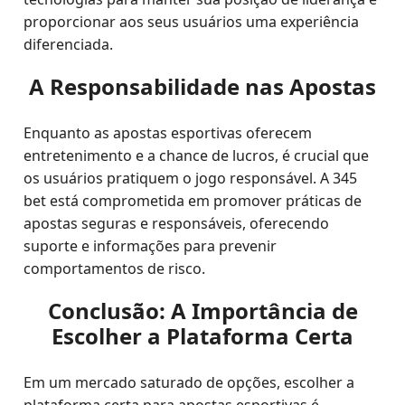
proporcionar aos seus usuários uma experiência
diferenciada.
A Responsabilidade nas Apostas
Enquanto as apostas esportivas oferecem
entretenimento e a chance de lucros, é crucial que
os usuários pratiquem o jogo responsável. A 345
bet está comprometida em promover práticas de
apostas seguras e responsáveis, oferecendo
suporte e informações para prevenir
comportamentos de risco.
Conclusão: A Importância de
Escolher a Plataforma Certa
Em um mercado saturado de opções, escolher a