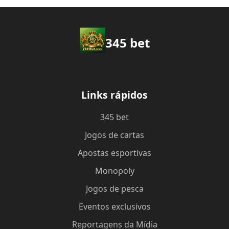
345 bet
Links rápidos
345 bet
Jogos de cartas
Apostas esportivas
Monopoly
Jogos de pesca
Eventos exclusivos
Reportagens da Mídia