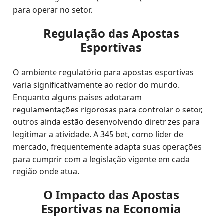
para operar no setor.
Regulação das Apostas
Esportivas
O ambiente regulatório para apostas esportivas
varia significativamente ao redor do mundo.
Enquanto alguns países adotaram
regulamentações rigorosas para controlar o setor,
outros ainda estão desenvolvendo diretrizes para
legitimar a atividade. A 345 bet, como líder de
mercado, frequentemente adapta suas operações
para cumprir com a legislação vigente em cada
região onde atua.
O Impacto das Apostas
Esportivas na Economia