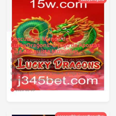
Descubra o Mundo de
LuckyDragons: O Jogo de Apostas
Que Conquista Multidões
Explore a emoção e as regras do jogo
LuckyDragons, um dos mais populares do
universo de apostas online, e veja como ele se
conecta aos eventos atuais.
2026-08-09