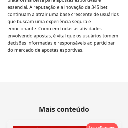
plataforma certa para apostas esportivas é
essencial. A reputação e a inovação da 345 bet
continuam a atrair uma base crescente de usuários
que buscam uma experiência segura e
emocionante. Como em todas as atividades
envolvendo apostas, é vital que os usuários tomem
decisões informadas e responsáveis ao participar
do mercado de apostas esportivas.
Mais conteúdo
LuckyDragons