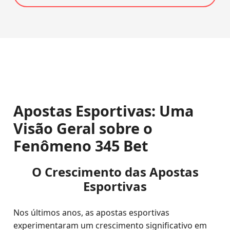
Apostas Esportivas: Uma
Visão Geral sobre o
Fenômeno 345 Bet
O Crescimento das Apostas
Esportivas
Nos últimos anos, as apostas esportivas
experimentaram um crescimento significativo em