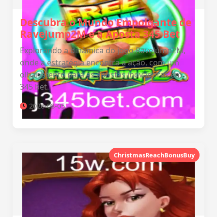
Descubra o Mundo Empolgante de
RaveJump2M e a Aposta 345 Bet
Explorando a dinâmica do jogo RaveJump2M,
onde a estratégia encontra a ação, com um
olhar atento para as apostas inovadoras em
345 bet.
2026-08-05
ChristmasReachBonusBuy