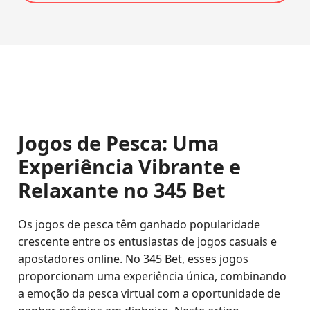
Jogos de Pesca: Uma
Experiência Vibrante e
Relaxante no 345 Bet
Os jogos de pesca têm ganhado popularidade
crescente entre os entusiastas de jogos casuais e
apostadores online. No 345 Bet, esses jogos
proporcionam uma experiência única, combinando
a emoção da pesca virtual com a oportunidade de