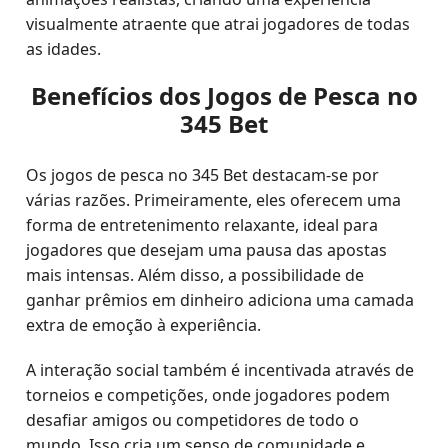
visualmente atraente que atrai jogadores de todas
as idades.
Benefícios dos Jogos de Pesca no
345 Bet
Os jogos de pesca no 345 Bet destacam-se por
várias razões. Primeiramente, eles oferecem uma
forma de entretenimento relaxante, ideal para
jogadores que desejam uma pausa das apostas
mais intensas. Além disso, a possibilidade de
ganhar prêmios em dinheiro adiciona uma camada
extra de emoção à experiência.
A interação social também é incentivada através de
torneios e competições, onde jogadores podem
desafiar amigos ou competidores de todo o
mundo. Isso cria um senso de comunidade e