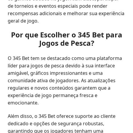
de torneios e eventos especiais pode render
recompensas adicionais e melhorar sua experiência
geral de jogo.
Por que Escolher o 345 Bet para
Jogos de Pesca?
O 345 Bet tem se destacado como uma plataforma
líder para jogos de pesca devido à sua interface
amigável, gráficos impressionantes e uma
comunidade ativa de jogadores. As atualizações
regulares e novos conteúdos garantem que a
experiência de jogo permaneça fresca e
emocionante.
Além disso, o 345 Bet oferece suporte ao cliente
dedicado e opções de segurança robustas,
garantindo que os jogadores tenham uma