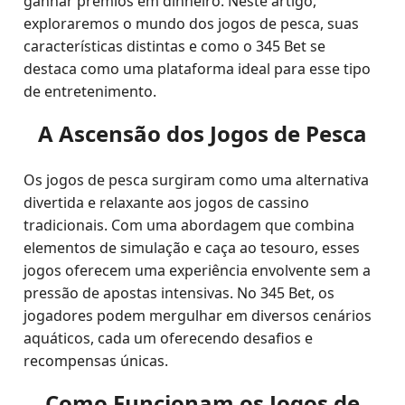
ganhar prêmios em dinheiro. Neste artigo,
exploraremos o mundo dos jogos de pesca, suas
características distintas e como o 345 Bet se
destaca como uma plataforma ideal para esse tipo
de entretenimento.
A Ascensão dos Jogos de Pesca
Os jogos de pesca surgiram como uma alternativa
divertida e relaxante aos jogos de cassino
tradicionais. Com uma abordagem que combina
elementos de simulação e caça ao tesouro, esses
jogos oferecem uma experiência envolvente sem a
pressão de apostas intensivas. No 345 Bet, os
jogadores podem mergulhar em diversos cenários
aquáticos, cada um oferecendo desafios e
recompensas únicas.
Como Funcionam os Jogos de