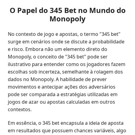
O Papel do 345 Bet no Mundo do
Monopoly
No contexto de jogo e apostas, o termo "345 bet"
surge em cenários onde se discute a probabilidade
e risco. Embora não um elemento direto do
Monopoly, o conceito de "345 bet" pode ser
ilustrativo para entender como os jogadores fazem
escolhas sob incerteza, semelhante à rolagem dos
dados no Monopoly. A habilidade de prever
movimentos e antecipar ações dos adversários
pode ser comparada a estratégias utilizadas em
jogos de azar ou apostas calculadas em outros
contextos.
Em essência, o 345 bet encapsula a ideia de aposta
em resultados que possuem chances variáveis, algo