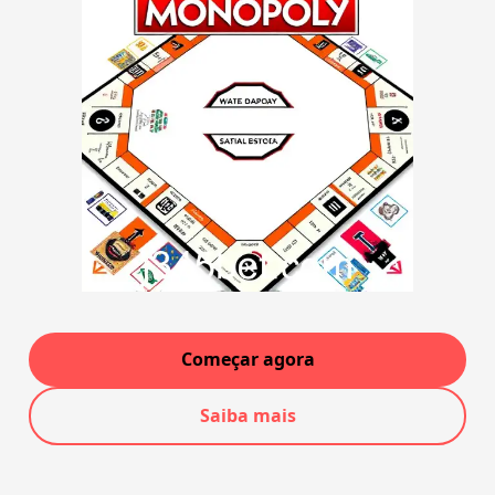
Começar agora
Saiba mais