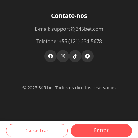
Contate-nos
E-mail: support@j345bet.com
Telefone: +55 (121) 234-5678
© 2025 345 bet Todos os direitos reservados
Entrar
Cadastrar