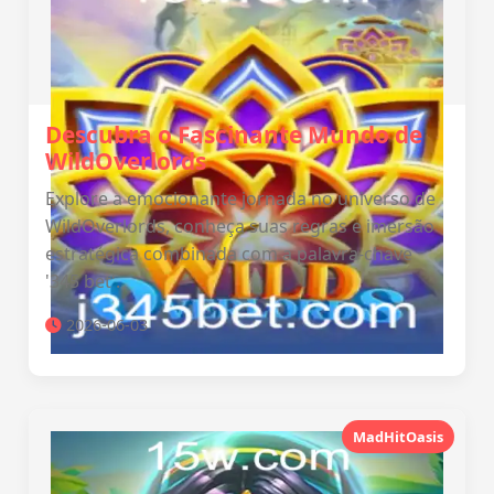
Descubra o Fascinante Mundo de
WildOverlords
Explore a emocionante jornada no universo de
WildOverlords, conheça suas regras e imersão
estratégica combinada com a palavra-chave
'345 bet'.
2026-06-03
MadHitOasis