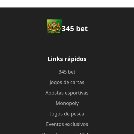
345 bet
Links rápidos
345 bet
Jogos de cartas
Apostas esportivas
Monopoly
Jogos de pesca
Eventos exclusivos