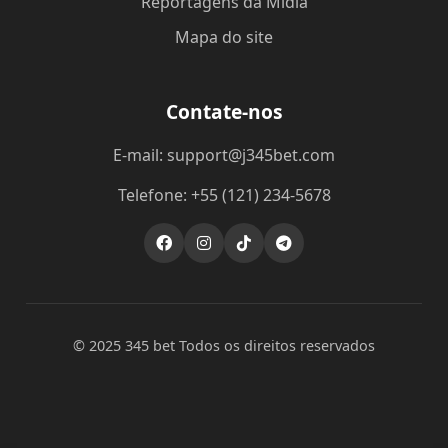
Reportagens da Mídia
Mapa do site
Contate-nos
E-mail: support@j345bet.com
Telefone: +55 (121) 234-5678
© 2025 345 bet Todos os direitos reservados