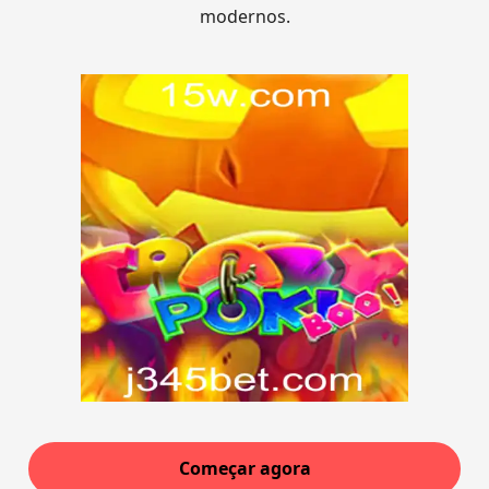
modernos.
Começar agora