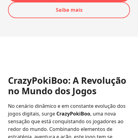
Saiba mais
CrazyPokiBoo: A Revolução
no Mundo dos Jogos
No cenário dinâmico e em constante evolução dos
jogos digitais, surge
CrazyPokiBoo
, uma nova
sensação que está conquistando os jogadores ao
redor do mundo. Combinando elementos de
estratégia, aventura e ação, este jogo tem se