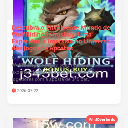
Descubra o Envolvente Mundo de
WolfHidingBonusBuy: Uma
Experiência Imersiva no Universo
dos Jogos de Apostas
Explore o emocionante jogo
WolfHidingBonusBuy, suas regras e a
experiência imersiva que ele oferece aos
jogadores com a aposta de 345 bet.
2026-07-22
WildOverlords