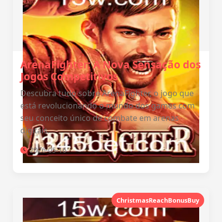
ArenaFighter: A Nova Sensação dos
Jogos Competitivos
Descubra tudo sobre ArenaFighter, o jogo que
está revolucionando o mundo dos games com
seu conceito único de combate em arenas
digitais.
2026-05-16
ChristmasReachBonusBuy