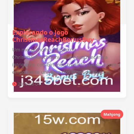
Explorando o Jogo
ChristmasReachBonusBuy
Um mergulho no mundo do
ChristmasReachBonusBuy e sua mecânica
intrigante, combinando tradição natalina com o
empolgante universo dos jogos de apostas.
2026-08-04
Mahjong