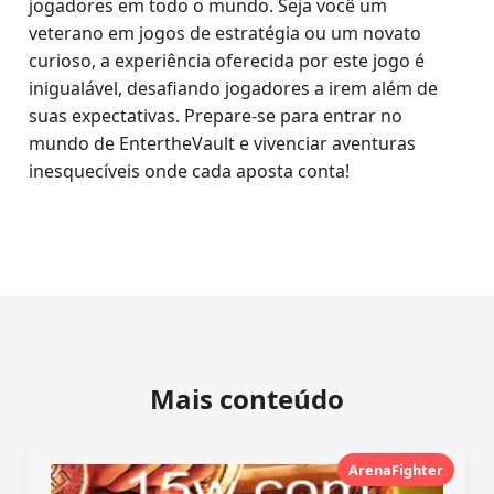
jogadores em todo o mundo. Seja você um
veterano em jogos de estratégia ou um novato
curioso, a experiência oferecida por este jogo é
inigualável, desafiando jogadores a irem além de
suas expectativas. Prepare-se para entrar no
mundo de EntertheVault e vivenciar aventuras
inesquecíveis onde cada aposta conta!
Mais conteúdo
ArenaFighter