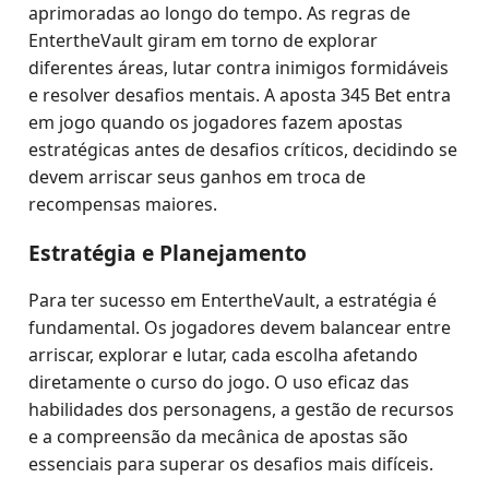
aprimoradas ao longo do tempo. As regras de
EntertheVault giram em torno de explorar
diferentes áreas, lutar contra inimigos formidáveis
e resolver desafios mentais. A aposta 345 Bet entra
em jogo quando os jogadores fazem apostas
estratégicas antes de desafios críticos, decidindo se
devem arriscar seus ganhos em troca de
recompensas maiores.
Estratégia e Planejamento
Para ter sucesso em EntertheVault, a estratégia é
fundamental. Os jogadores devem balancear entre
arriscar, explorar e lutar, cada escolha afetando
diretamente o curso do jogo. O uso eficaz das
habilidades dos personagens, a gestão de recursos
e a compreensão da mecânica de apostas são
essenciais para superar os desafios mais difíceis.