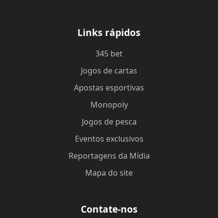
Links rápidos
345 bet
Jogos de cartas
Apostas esportivas
Monopoly
Jogos de pesca
Eventos exclusivos
Reportagens da Mídia
Mapa do site
Contate-nos