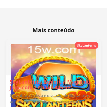
Mais conteúdo
SkyLanterns
SkyLanterns: Explore a Magia do
Jogo com a Chave 345 bet
Descubra a beleza e diversão de SkyLanterns,
um jogo que combina estratégia e sorte.