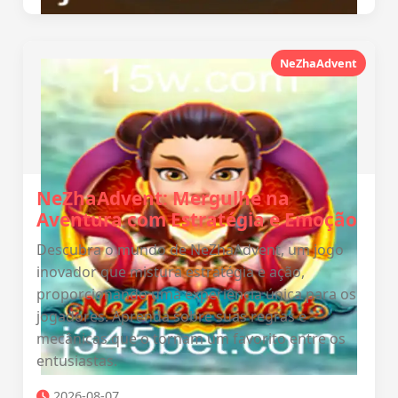
NeZhaAdvent
NeZhaAdvent: Mergulhe na
Aventura com Estratégia e Emoção
Descubra o mundo de NeZhaAdvent, um jogo
inovador que mistura estratégia e ação,
proporcionando uma experiência única para os
jogadores. Aprenda sobre suas regras e
mecânicas que o tornam um favorito entre os
entusiastas.
2026-08-07