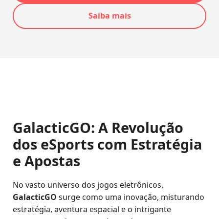
Saiba mais
GalacticGO: A Revolução
dos eSports com Estratégia
e Apostas
No vasto universo dos jogos eletrônicos,
GalacticGO
surge como uma inovação, misturando
estratégia, aventura espacial e o intrigante