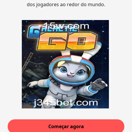
dos jogadores ao redor do mundo.
Começar agora