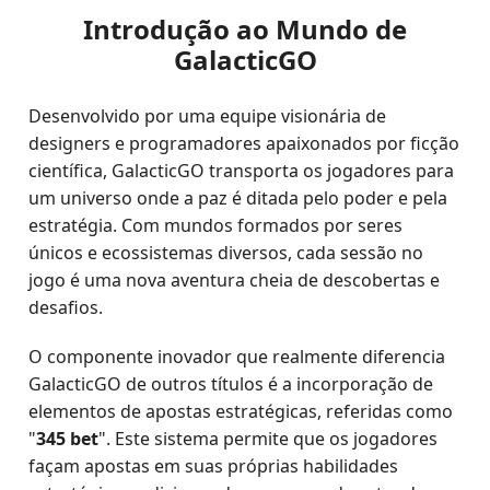
Introdução ao Mundo de
GalacticGO
Desenvolvido por uma equipe visionária de
designers e programadores apaixonados por ficção
científica, GalacticGO transporta os jogadores para
um universo onde a paz é ditada pelo poder e pela
estratégia. Com mundos formados por seres
únicos e ecossistemas diversos, cada sessão no
jogo é uma nova aventura cheia de descobertas e
desafios.
O componente inovador que realmente diferencia
GalacticGO de outros títulos é a incorporação de
elementos de apostas estratégicas, referidas como
"
345 bet
". Este sistema permite que os jogadores
façam apostas em suas próprias habilidades