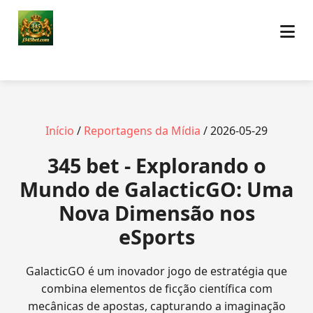
Início
/
Reportagens da Mídia
/ 2026-05-29
345 bet - Explorando o
Mundo de GalacticGO: Uma
Nova Dimensão nos
eSports
GalacticGO é um inovador jogo de estratégia que
combina elementos de ficção científica com
mecânicas de apostas, capturando a imaginação