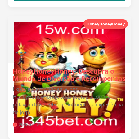
HoneyHoneyHoney
HoneyHoneyHoney: Descubra o
Mundo de Diversão e Recompensas
Explore o emocionante jogo
HoneyHoneyHoney, suas regras e como a
palavra-chave '345 bet' influencia a experiência
de jogo.
2026-07-25