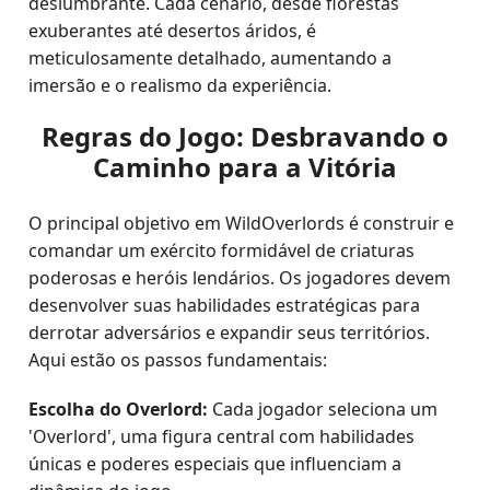
deslumbrante. Cada cenário, desde florestas
exuberantes até desertos áridos, é
meticulosamente detalhado, aumentando a
imersão e o realismo da experiência.
Regras do Jogo: Desbravando o
Caminho para a Vitória
O principal objetivo em WildOverlords é construir e
comandar um exército formidável de criaturas
poderosas e heróis lendários. Os jogadores devem
desenvolver suas habilidades estratégicas para
derrotar adversários e expandir seus territórios.
Aqui estão os passos fundamentais:
Escolha do Overlord:
Cada jogador seleciona um
'Overlord', uma figura central com habilidades
únicas e poderes especiais que influenciam a