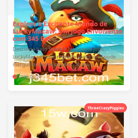
Explore o Excitante Mundo de
LuckyMacaw: Um Jogo Envolvente
com 345 Bet
Descubra tudo sobre o fascinante jogo
LuckyMacaw, suas regras e como você pode
mergulhar nesse universo atrativo.
2026-06-28
ThreeCrazyPiggies