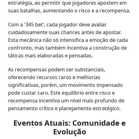
estratégia, ao permitir que jogadores apostem em
suas batalhas, aumentando o risco e a recompensa.
Com a '345 bet', cada jogador deve avaliar
cuidadosamente suas chances antes de apostar.
Esta mecânica não só intensifica a emoção de cada
confronto, mas também incentiva a construção de
táticas mais elaboradas e pensadas.
As recompensas podem ser substanciais,
oferecendo recursos raros e melhorias
significativas, porém, um movimento impensado
pode custar caro. Este equilíbrio entre risco e
recompensa incentiva um nível mais profundo de
pensamento crítico e planejamento estratégico.
Eventos Atuais: Comunidade e
Evolução