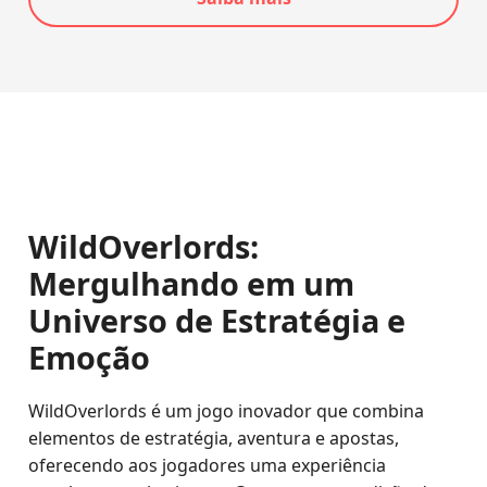
WildOverlords:
Mergulhando em um
Universo de Estratégia e
Emoção
WildOverlords é um jogo inovador que combina
elementos de estratégia, aventura e apostas,
oferecendo aos jogadores uma experiência