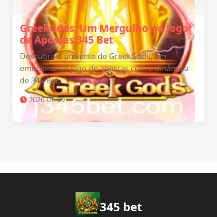
GreekGods: Um Mergulho no Jogo
de Apostas 345 Bet
Descubra o universo de GreekGods, um
emocionante jogo de apostas com a dinâmica
de 345 Bet.
2026-07-09
345 bet