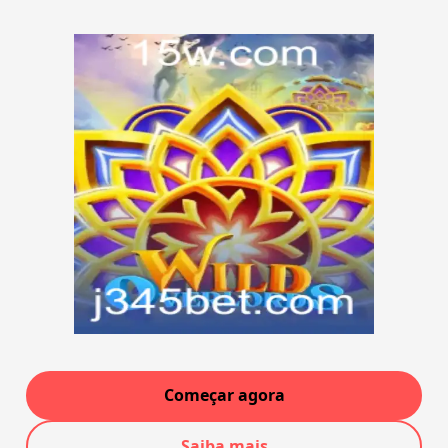
Começar agora
Saiba mais