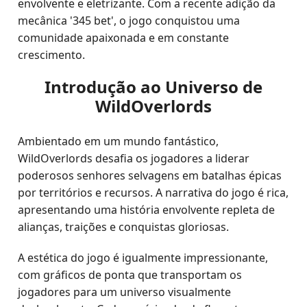
envolvente e eletrizante. Com a recente adição da
mecânica '345 bet', o jogo conquistou uma
comunidade apaixonada e em constante
crescimento.
Introdução ao Universo de
WildOverlords
Ambientado em um mundo fantástico,
WildOverlords desafia os jogadores a liderar
poderosos senhores selvagens em batalhas épicas
por territórios e recursos. A narrativa do jogo é rica,
apresentando uma história envolvente repleta de
alianças, traições e conquistas gloriosas.
A estética do jogo é igualmente impressionante,
com gráficos de ponta que transportam os
jogadores para um universo visualmente