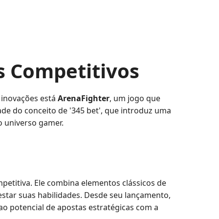
s Competitivos
 inovações está
ArenaFighter
, um jogo que
e do conceito de '345 bet', que introduz uma
o universo gamer.
petitiva. Ele combina elementos clássicos de
star suas habilidades. Desde seu lançamento,
ao potencial de apostas estratégicas com a