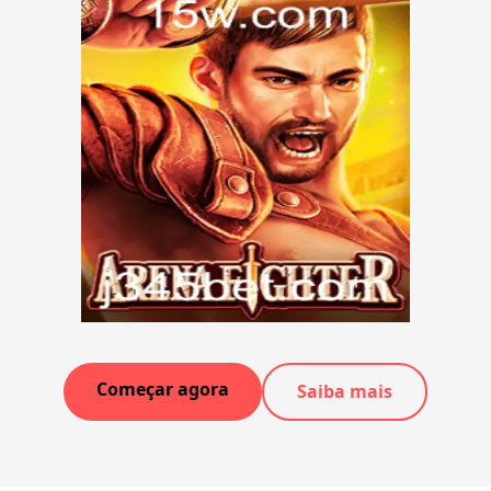
Começar agora
Saiba mais