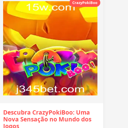
CrazyPokiBoo
Descubra CrazyPokiBoo: Uma
Nova Sensação no Mundo dos
Jogos