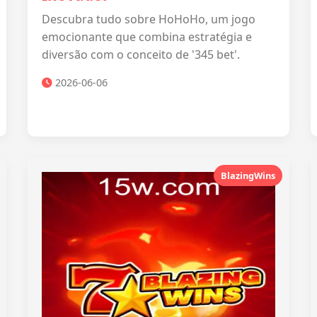
Descubra tudo sobre HoHoHo, um jogo
emocionante que combina estratégia e
diversão com o conceito de '345 bet'.
2026-06-06
BlazingWins