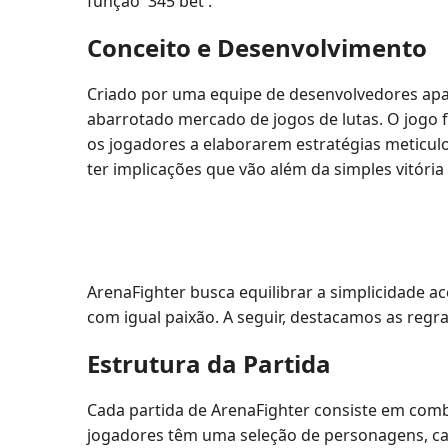
função '345 bet'.
Conceito e Desenvolvimento
Criado por uma equipe de desenvolvedores apai
abarrotado mercado de jogos de lutas. O jogo
os jogadores a elaborarem estratégias meticulo
ter implicações que vão além da simples vitória
ArenaFighter busca equilibrar a simplicidade a
com igual paixão. A seguir, destacamos as regra
Estrutura da Partida
Cada partida de ArenaFighter consiste em comba
jogadores têm uma seleção de personagens, cad