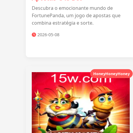
Descubra o emocionante mundo de
FortunePanda, um jogo de apostas que
combina estratégia e sorte.
2026-05-08
HoneyHoneyHoney